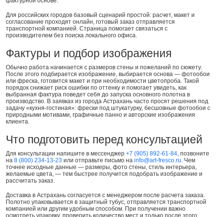
фактурной основе.
Для российских городов базовый сценарий простой: расчет, макет и
согласование проходят онлайн, готовый заказ отправляется
транспортной компанией. Страница помогает связаться с
производителем без поиска локального офиса.
Фактуры и подбор изображения
Обычно работа начинается с размеров стены и пожеланий по сюжету.
После этого подбирается изображение, выбирается основа — фотообои
или фреска, готовится макет и при необходимости цветопроба. Такой
порядок снижает риск ошибки по оттенку и помогает увидеть, как
выбранная фактура поведет себя до запуска основного полотна в
производство. В заявках из города Астрахань часто просят решения под
задачу «кухня-гостиная»: фрески под штукатурку, бесшовные фотообои с
природными мотивами, графичные панно и авторские изображения
клиента.
Что подготовить перед консультацией
Для консультации напишите в мессенджер
+7 (905) 892-61-84
, позвоните
на
8 (800) 234-13-23
или отправьте письмо на
info@art-fresco.ru
. Чем
точнее исходные данные — размеры, фото стены, стиль интерьера,
желаемые цвета, — тем быстрее получится подобрать изображение и
рассчитать заказ.
Доставка в Астрахань согласуется с менеджером после расчета заказа.
Полотно упаковывается в защитный тубус, отправляется транспортной
компанией или другим удобным способом. При получении важно
осмотреть упаковку, проверить количество мест и только после этого